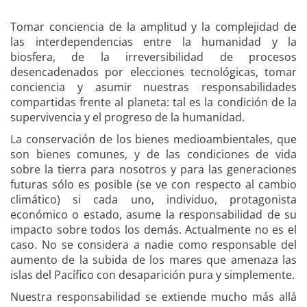
U
Tomar conciencia de la amplitud y la complejidad de
n
las interdependencias entre la humanidad y la
p
biosfera, de la irreversibilidad de procesos
r
desencadenados por elecciones tecnológicas, tomar
o
conciencia y asumir nuestras responsabilidades
y
compartidas frente al planeta: tal es la condición de la
e
supervivencia y el progreso de la humanidad.
c
La conservación de los bienes medioambientales, que
t
son bienes comunes, y de las condiciones de vida
o
sobre la tierra para nosotros y para las generaciones
|
futuras sólo es posible (se ve con respecto al cambio
3
climático) si cada uno, individuo, protagonista
a
económico o estado, asume la responsabilidad de su
c
impacto sobre todos los demás. Actualmente no es el
c
caso. No se considera a nadie como responsable del
i
aumento de la subida de los mares que amenaza las
o
islas del Pacífico con desaparición pura y simplemente.
n
e
Nuestra responsabilidad se extiende mucho más allá
s