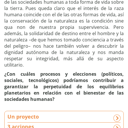
de las sociedades humanas a toda forma de vida sobre
|
la tierra. Pues queda claro que el interés de la raza
5
humana coincide con el de las otras formas de vida, así
d
la conservación de la naturaleza es la condición sine
o
qua non de nuestra propia supervivencia. Pero
c
además, la solidaridad de destino entre el hombre y la
u
naturaleza –de que hemos tomado conciencia a través
m
del peligro– nos hace también volver a descubrir la
e
dignidad autónoma de la naturaleza y nos manda
n
respetar su integridad, más allá de su aspecto
t
utilitario.
o
¿Con cuáles procesos y elecciones (políticos,
s
sociales, tecnológicos) podríamos contribuir a
p
garantizar la perpetuidad de los equilibrios
e
planetarios en relación con el bienestar de las
d
sociedades humanas?
a
g
ó
Un proyecto
g
i
3 acciones