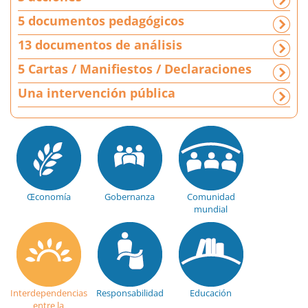
c
5 documentos pedagógicos
o
s
13 documentos de análisis
|
5 Cartas / Manifiestos / Declaraciones
1
3
Una intervención pública
d
o
c
u
m
e
n
Œconomía
Gobernanza
Comunidad
t
mundial
o
s
d
e
a
Interdependencias
Responsabilidad
Educación
n
entre la