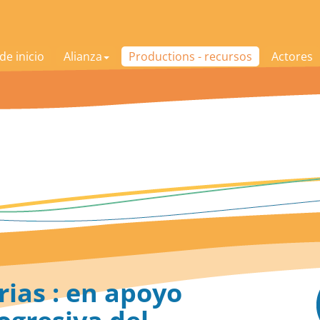
de inicio
Alianza
Productions - recursos
Actores
rias : en apoyo