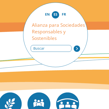
EN
ES
FR
Alianza para Sociedades
Responsables y
Sostenibles
Buscar