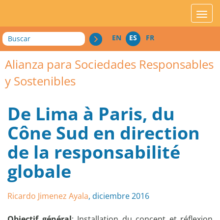
acces_contenu
affic
Buscar
EN
ES
FR
Alianza para Sociedades Responsables
y Sostenibles
De Lima à Paris, du
Cône Sud en direction
de la responsabilité
globale
Ricardo Jimenez Ayala
, diciembre 2016
Objectif général
: Installation du concept et réflexion