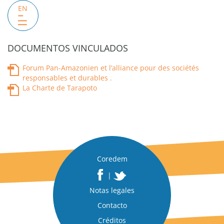
EN
DOCUMENTOS VINCULADOS
Forum Pan-Amazonien et l’alliance pour des sociétés
responsables et durables .
La Charte de Tarapoto
Coredem
|
Notas legales
Contacto
Créditos