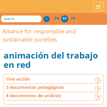
acces_contenu
affic
Search
EN
ES
FR
Alliance for responsible and
sustainable societies
animación del trabajo
en red
U
Una acción
n
a
3 documentos pedagógicos
a
8 documentos de análisis
c
c