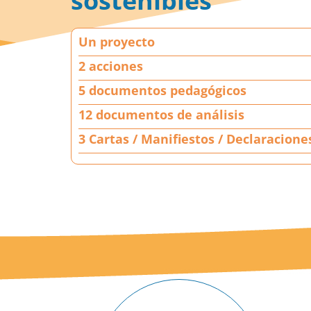
sostenibles
U
Un proyecto
n
p
2 acciones
r
5 documentos pedagógicos
o
y
12 documentos de análisis
e
3 Cartas / Manifiestos / Declaracione
c
t
o
|
2
a
c
c
i
o
n
e