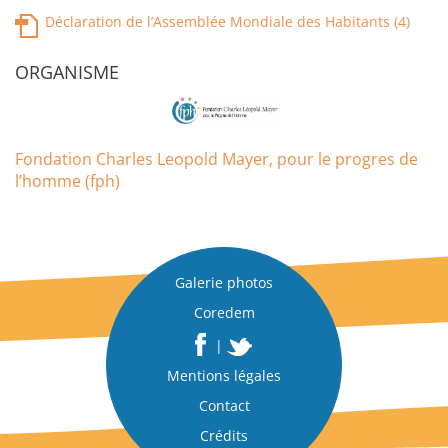
Déclaration de l’Assemblée Mondiale des Habitants (4)
ORGANISME
Fondation Charles Leopold Mayer, pour le progres de
l’homme (fph)
Galerie photos
Coredem
|
Mentions légales
Contact
Crédits