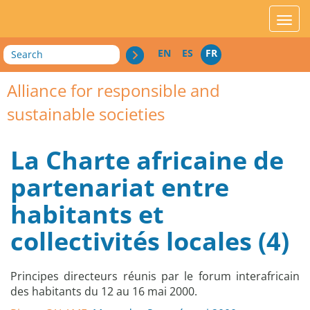
acces_contenu
affic
Search
EN
ES
FR
Alliance for responsible and
sustainable societies
La Charte africaine de
partenariat entre
habitants et
collectivités locales (4)
Principes directeurs réunis par le forum interafricain
des habitants du 12 au 16 mai 2000.