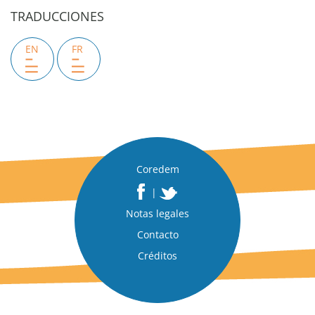
TRADUCCIONES
EN
FR
Coredem
|
Notas legales
Contacto
Créditos