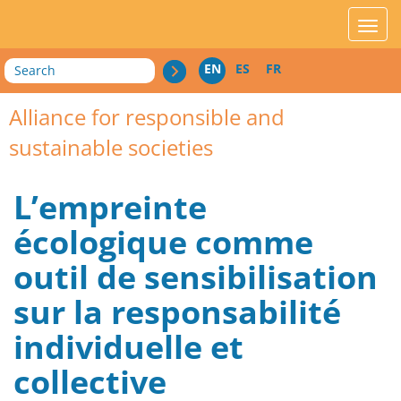
acces_contenu
affic
Search
EN
ES
FR
Alliance for responsible and
sustainable societies
L’empreinte
écologique comme
outil de sensibilisation
sur la responsabilité
individuelle et
collective