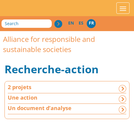
acces_contenu
affic
Search
EN
ES
FR
Alliance for responsible and
sustainable societies
Recherche-action
2
2 projets
p
r
Une action
o
Un document d’analyse
j
e
t
s