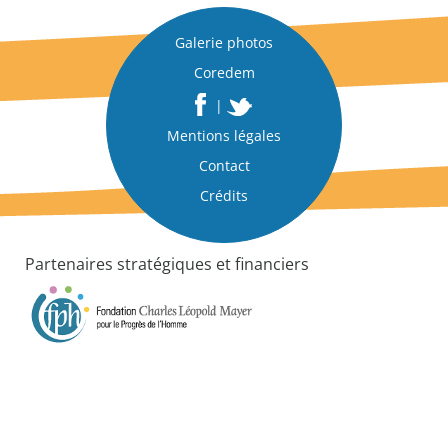
|
U
Galerie photos
n
Coredem
e
a
|
c
Mentions légales
t
i
Contact
o
Crédits
n
|
U
Partenaires stratégiques et financiers
n
d
o
c
u
m
e
n