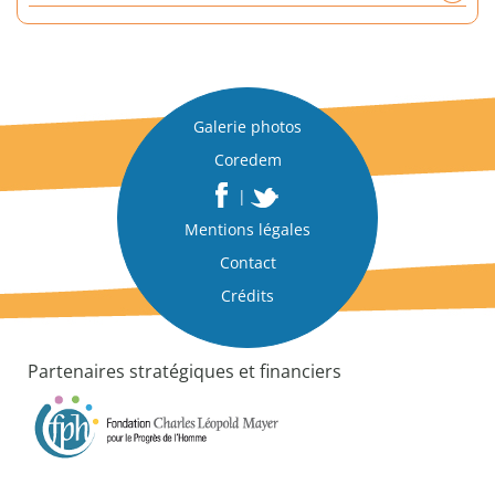
d
o
c
u
m
Galerie photos
e
Coredem
n
t
|
d
Mentions légales
’
a
Contact
n
Crédits
a
l
y
Partenaires stratégiques et financiers
s
e