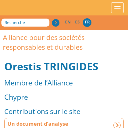
acces_contenu
affic
Recherche
EN
ES
FR
Alliance pour des sociétés
responsables et durables
Orestis TRINGIDES
Membre de l’Alliance
Chypre
Contributions sur le site
U
Un document d’analyse
n