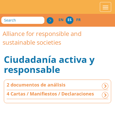
acces_contenu
affic
Search
EN
ES
FR
Alliance for responsible and
sustainable societies
Ciudadanía activa y
responsable
2
2 documentos de análisis
d
o
4 Cartas / Manifiestos / Declaraciones
c
u
m