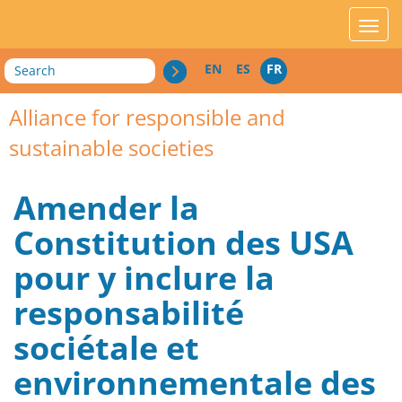
acces_contenu
affic
Search
EN
ES
FR
Alliance for responsible and
sustainable societies
Amender la
Constitution des USA
pour y inclure la
responsabilité
sociétale et
environnementale des