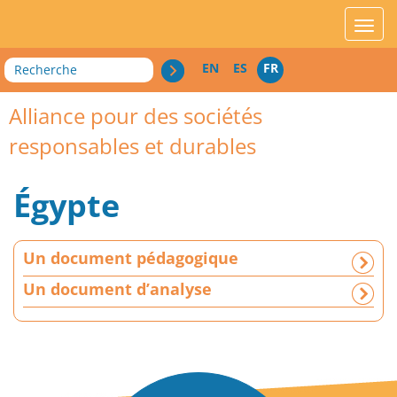
acces_contenu
affic
Recherche
EN
ES
FR
Alliance pour des sociétés
responsables et durables
Égypte
U
Un document pédagogique
n
d
Un document d’analyse
o
c
u
m
e